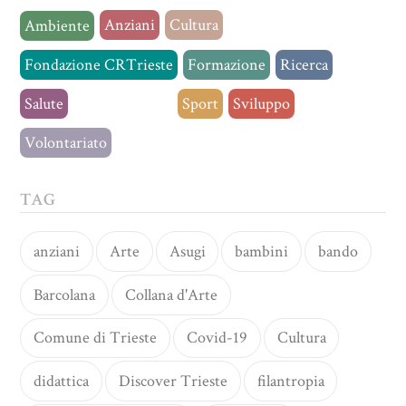
Anziani
Cultura
Ambiente
Fondazione CRTrieste
Formazione
Ricerca
Salute
Senza categoria
Sport
Sviluppo
Volontariato
TAG
anziani
Arte
Asugi
bambini
bando
Barcolana
Collana d'Arte
Comune di Trieste
Covid-19
Cultura
didattica
Discover Trieste
filantropia