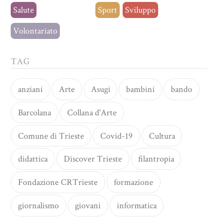
Salute
Senza categoria
Sport
Sviluppo
Volontariato
TAG
anziani
Arte
Asugi
bambini
bando
Barcolana
Collana d'Arte
Comune di Trieste
Covid-19
Cultura
didattica
Discover Trieste
filantropia
Fondazione CRTrieste
formazione
giornalismo
giovani
informatica