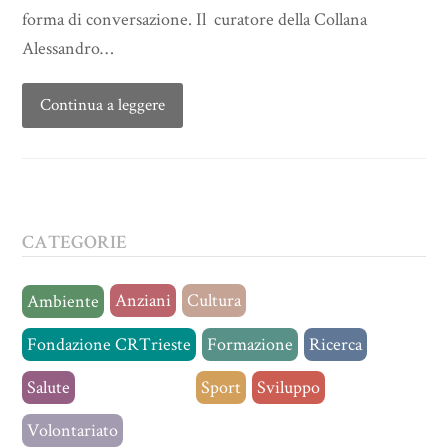
forma di conversazione. Il curatore della Collana
Alessandro…
Continua a leggere
CATEGORIE
Anziani
Cultura
Ambiente
Fondazione CRTrieste
Formazione
Ricerca
Salute
Senza categoria
Sport
Sviluppo
Volontariato