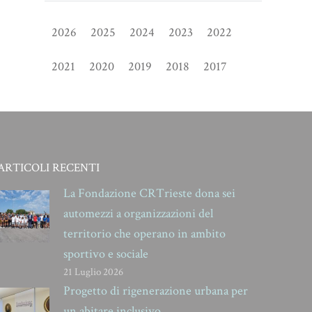
2026
2025
2024
2023
2022
2021
2020
2019
2018
2017
ARTICOLI RECENTI
La Fondazione CRTrieste dona sei
automezzi a organizzazioni del
territorio che operano in ambito
sportivo e sociale
21 Luglio 2026
Progetto di rigenerazione urbana per
un abitare inclusivo