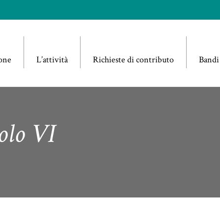
one
L’attività
Richieste di contributo
Bandi
olo VI