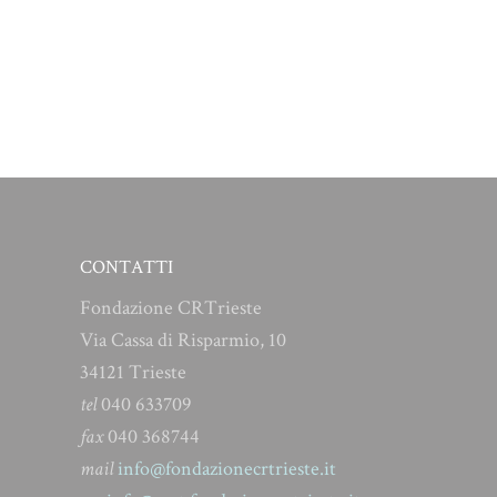
CONTATTI
Fondazione CRTrieste
Via Cassa di Risparmio, 10
34121 Trieste
tel
040 633709
fax
040 368744
mail
info@fondazionecrtrieste.it