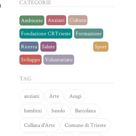
n
CATEGORIE
Anziani
Cultura
Ambiente
Fondazione CRTrieste
Formazione
Ricerca
Salute
Senza categoria
Sport
Sviluppo
Volontariato
TAG
anziani
Arte
Asugi
bambini
bando
Barcolana
Collana d'Arte
Comune di Trieste