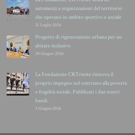
automezzi a organizzazioni del territorio
che operano in ambito sportivo e sociale
21 Luglio 2026
Progetto di rigenerazione urbana per un
abitare inclusivo
30 Giugno 2026
La Fondazione CRTrieste rinnova il
proprio impegno nel contrasto alla povertà
e fragilità sociale. Pubblicati i due nuovi
bandi.
3 Giugno 2026