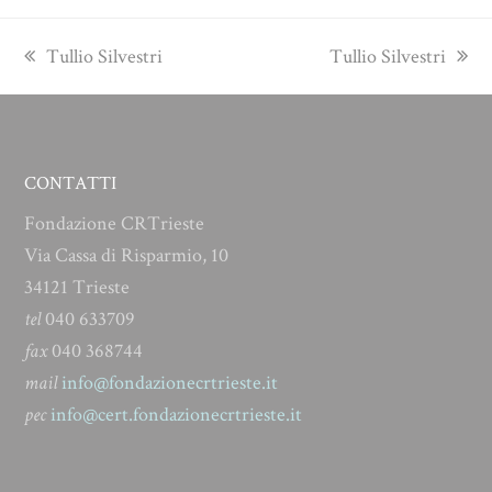
previous
next
Tullio Silvestri
Tullio Silvestri
post:
post:
CONTATTI
Fondazione CRTrieste
Via Cassa di Risparmio, 10
34121 Trieste
tel
040 633709
fax
040 368744
mail
info@fondazionecrtrieste.it
pec
info@cert.fondazionecrtrieste.it