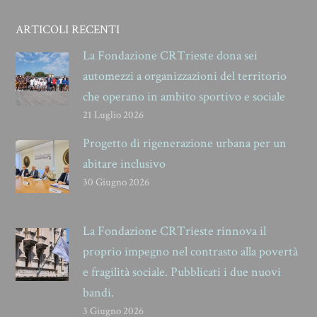
ARTICOLI RECENTI
La Fondazione CRTrieste dona sei
automezzi a organizzazioni del territorio
che operano in ambito sportivo e sociale
21 Luglio 2026
Progetto di rigenerazione urbana per un
abitare inclusivo
30 Giugno 2026
La Fondazione CRTrieste rinnova il
proprio impegno nel contrasto alla povertà
e fragilità sociale. Pubblicati i due nuovi
bandi.
3 Giugno 2026