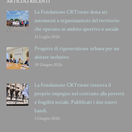
ARTICOLI RECENTI
La Fondazione CRTrieste dona sei
automezzi a organizzazioni del territorio
che operano in ambito sportivo e sociale
21 Luglio 2026
Progetto di rigenerazione urbana per un
abitare inclusivo
30 Giugno 2026
La Fondazione CRTrieste rinnova il
proprio impegno nel contrasto alla povertà
e fragilità sociale. Pubblicati i due nuovi
bandi.
3 Giugno 2026