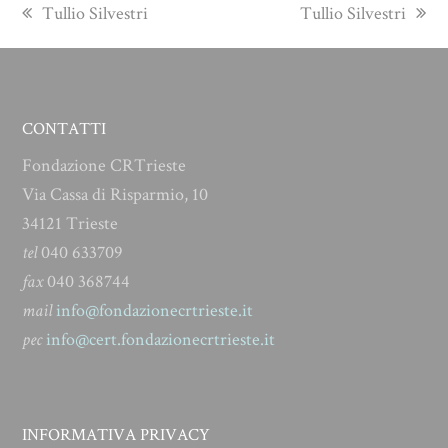
previous
next
Tullio Silvestri
Tullio Silvestri
post:
post:
CONTATTI
Fondazione CRTrieste
Via Cassa di Risparmio, 10
34121 Trieste
tel
040 633709
fax
040 368744
mail
info@fondazionecrtrieste.it
pec
info@cert.fondazionecrtrieste.it
INFORMATIVA PRIVACY