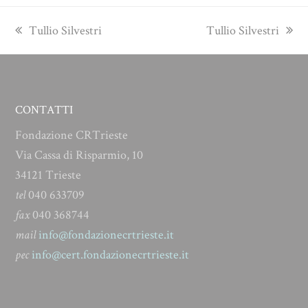
previous
next
Tullio Silvestri
Tullio Silvestri
post:
post:
CONTATTI
Fondazione CRTrieste
Via Cassa di Risparmio, 10
34121 Trieste
tel
040 633709
fax
040 368744
mail
info@fondazionecrtrieste.it
pec
info@cert.fondazionecrtrieste.it