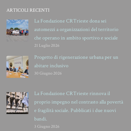
ARTICOLI RECENTI
La Fondazione CRTrieste dona sei
automezzi a organizzazioni del territorio
che operano in ambito sportivo e sociale
21 Luglio 2026
Progetto di rigenerazione urbana per un
abitare inclusivo
30 Giugno 2026
La Fondazione CRTrieste rinnova il
proprio impegno nel contrasto alla povertà
e fragilità sociale. Pubblicati i due nuovi
bandi.
3 Giugno 2026