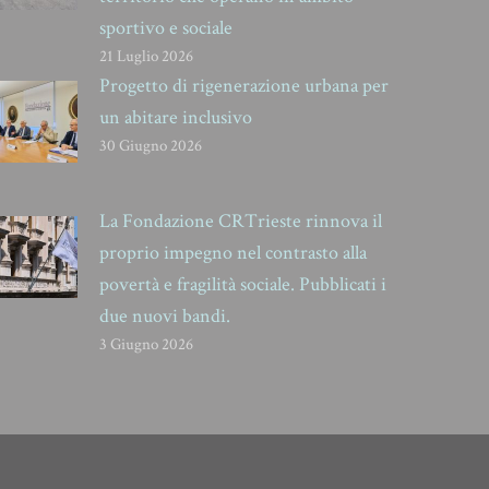
sportivo e sociale
21 Luglio 2026
Progetto di rigenerazione urbana per
un abitare inclusivo
30 Giugno 2026
La Fondazione CRTrieste rinnova il
proprio impegno nel contrasto alla
povertà e fragilità sociale. Pubblicati i
due nuovi bandi.
3 Giugno 2026