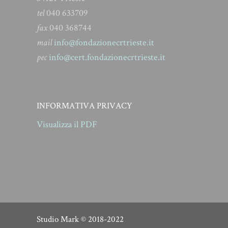
tel
040 633709
fax
040 368744
mail
info@fondazionecrtrieste.it
pec
info@cert.fondazionecrtrieste.it
INFORMATIVA PRIVACY
Visualizza il PDF
Studio Mark
© 2018-2022