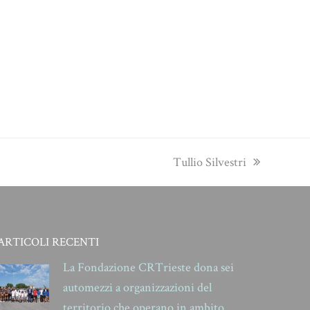
next
Tullio Silvestri
post:
ARTICOLI RECENTI
La Fondazione CRTrieste dona sei
automezzi a organizzazioni del
territorio che operano in ambito