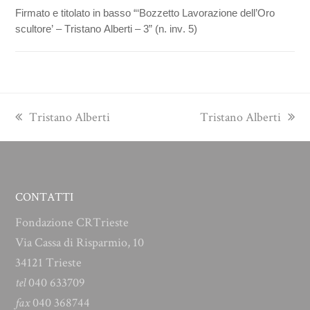
Firmato e titolato in basso “‘Bozzetto Lavorazione dell’Oro
scultore’ – Tristano Alberti – 3” (n. inv. 5)
previous
next
Tristano Alberti
Tristano Alberti
post:
post:
CONTATTI
Fondazione CRTrieste
Via Cassa di Risparmio, 10
34121 Trieste
tel
040 633709
fax
040 368744