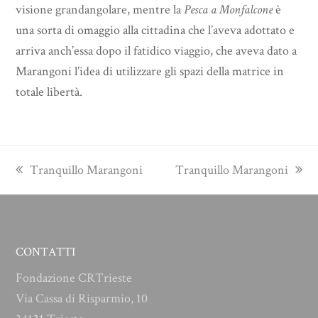
visione grandangolare, mentre la
Pesca
a Monfalcone
è
una sorta di omaggio alla cittadina che l’aveva adottato e
arriva anch’essa dopo il fatidico viaggio, che aveva dato a
Marangoni l’idea di utilizzare gli spazi della matrice in
totale libertà.
previous
next
Tranquillo Marangoni
Tranquillo Marangoni
post:
post:
CONTATTI
Fondazione CRTrieste
Via Cassa di Risparmio, 10