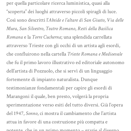
per quella particolare ricerca luministica, quasi alla
“scoperta” dei luoghi attraverso piccoli spiragli di luce.
Così sono descritti l’
Abside e l’altare di San Giusto
,
Via delle
Mura
,
San Silvestro
,
Teatro Romano
,
Resti della Basilica
Romana
e la
Torre Cucherna
; una splendida carrellata
attraverso Trieste con gli occhi di un artista agli esordi,
che confluirono nella cartella
Trieste Romana e Medioevale
che fu il primo lavoro illustrativo ed editoriale autonomo
dell’artista di Pozzuolo, che si servì di un linguaggio
fortemente di impianto naturalista. Dunque
testimonianze fondamentali per capire gli esordi di
Marangoni il quale, ben presto, volgerà la propria
sperimentazione verso esiti del tutto diversi. Già l’opera
del 1947,
Sonno
, ci mostra il cambiamento che l’artista
attua in favore di una costruzione più compatta e
potente, che in un primo momento – grazie al disegno