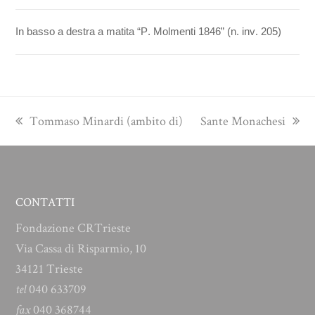
In basso a destra a matita “P. Molmenti 1846” (n. inv. 205)
previous
next
Tommaso Minardi (ambito di)
Sante Monachesi
post:
post:
CONTATTI
Fondazione CRTrieste
Via Cassa di Risparmio, 10
34121 Trieste
tel
040 633709
fax
040 368744