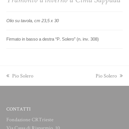
Olio su tavola, cm 23,5 x 30
Firmato in basso a destra “P. Solero” (n. inv. 308)
previous
next
Pio Solero
Pio Solero
post:
post:
CONTATTI
Fondazione CRTrieste
Via Cassa di Risparmio, 10