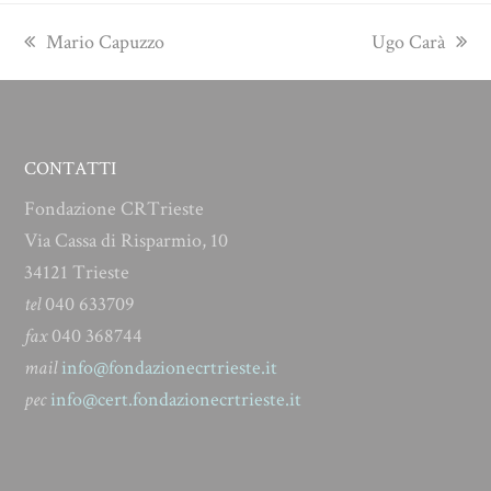
previous
next
Mario Capuzzo
Ugo Carà
post:
post:
CONTATTI
Fondazione CRTrieste
Via Cassa di Risparmio, 10
34121 Trieste
tel
040 633709
fax
040 368744
mail
info@fondazionecrtrieste.it
pec
info@cert.fondazionecrtrieste.it