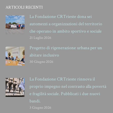
ARTICOLI RECENTI
La Fondazione CRTrieste dona sei
automezzi a organizzazioni del territorio
che operano in ambito sportivo e sociale
21 Luglio 2026
Progetto di rigenerazione urbana per un
abitare inclusivo
30 Giugno 2026
La Fondazione CRTrieste rinnova il
proprio impegno nel contrasto alla povertà
e fragilità sociale. Pubblicati i due nuovi
bandi.
3 Giugno 2026