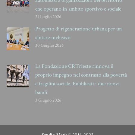
automezzi a organizzazioni del territorio
che operano in ambito sportivo e sociale
21 Luglio 2026
Progetto di rigenerazione urbana per un
abitare inclusivo
30 Giugno 2026
La Fondazione CRTrieste rinnova il
proprio impegno nel contrasto alla povertà
e fragilità sociale. Pubblicati i due nuovi
bandi.
3 Giugno 2026