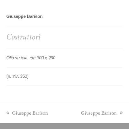
Giuseppe Barison
Costruttori
Olio su tela, cm 300 x 290
(n. inv. 360)
previous
next
Giuseppe Barison
Giuseppe Barison
post:
post: