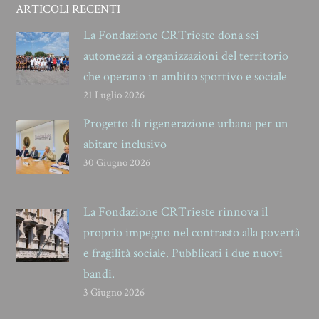
ARTICOLI RECENTI
La Fondazione CRTrieste dona sei
automezzi a organizzazioni del territorio
che operano in ambito sportivo e sociale
21 Luglio 2026
Progetto di rigenerazione urbana per un
abitare inclusivo
30 Giugno 2026
La Fondazione CRTrieste rinnova il
proprio impegno nel contrasto alla povertà
e fragilità sociale. Pubblicati i due nuovi
bandi.
3 Giugno 2026