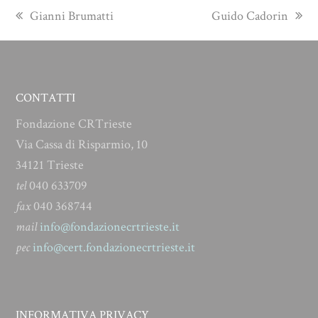
previous
next
Gianni Brumatti
Guido Cadorin
post:
post:
CONTATTI
Fondazione CRTrieste
Via Cassa di Risparmio, 10
34121 Trieste
tel
040 633709
fax
040 368744
mail
info@fondazionecrtrieste.it
pec
info@cert.fondazionecrtrieste.it
INFORMATIVA PRIVACY