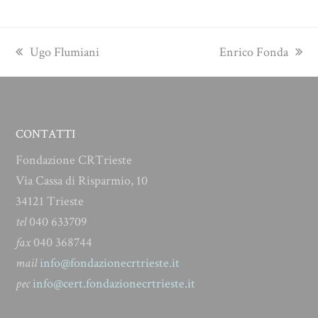
Player
previous
next
Ugo Flumiani
Enrico Fonda
post:
post:
CONTATTI
Fondazione CRTrieste
Via Cassa di Risparmio, 10
34121 Trieste
tel
040 633709
fax
040 368744
mail
info@fondazionecrtrieste.it
pec
info@cert.fondazionecrtrieste.it