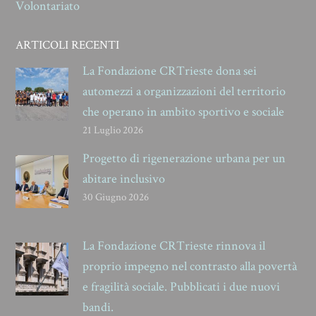
Volontariato
ARTICOLI RECENTI
La Fondazione CRTrieste dona sei
automezzi a organizzazioni del territorio
che operano in ambito sportivo e sociale
21 Luglio 2026
Progetto di rigenerazione urbana per un
abitare inclusivo
30 Giugno 2026
La Fondazione CRTrieste rinnova il
proprio impegno nel contrasto alla povertà
e fragilità sociale. Pubblicati i due nuovi
bandi.