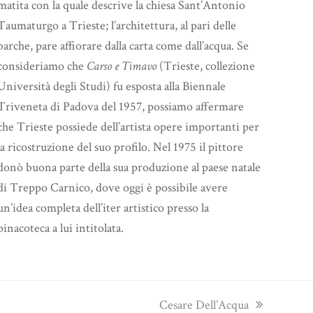
matita con la quale descrive la chiesa Sant’Antonio
Taumaturgo a Trieste; l’architettura, al pari delle
barche, pare affiorare dalla carta come dall’acqua. Se
consideriamo che
Carso e Timavo
(Trieste, collezione
Università degli Studi) fu esposta alla Biennale
Triveneta di Padova del 1957, possiamo affermare
che Trieste possiede dell’artista opere importanti per
la ricostruzione del suo profilo. Nel 1975 il pittore
donò buona parte della sua produzione al paese natale
di Treppo Carnico, dove oggi è possibile avere
un’idea completa dell’iter artistico presso la
pinacoteca a lui intitolata.
next
Cesare Dell’Acqua