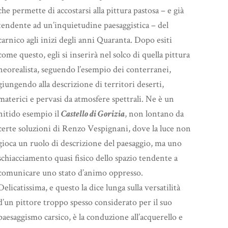
che permette di accostarsi alla pittura pastosa – e già
tendente ad un’inquietudine paesaggistica – del
carnico agli inizi degli anni Quaranta. Dopo esiti
come questo, egli si inserirà nel solco di quella pittura
neorealista, seguendo l’esempio dei conterranei,
giungendo alla descrizione di territori deserti,
materici e pervasi da atmosfere spettrali. Ne è un
nitido esempio il
Castello di Gorizia
, non lontano da
certe soluzioni di Renzo Vespignani, dove la luce non
gioca un ruolo di descrizione del paesaggio, ma uno
schiacciamento quasi fisico dello spazio tendente a
comunicare uno stato d’animo oppresso.
Delicatissima, e questo la dice lunga sulla versatilità
d’un pittore troppo spesso considerato per il suo
paesaggismo carsico, è la conduzione all’acquerello e