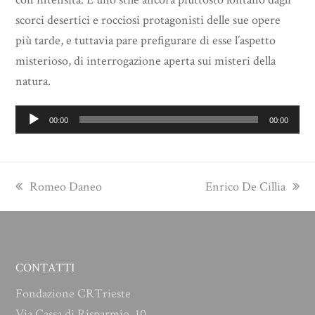
scorci desertici e rocciosi protagonisti delle sue opere
più tarde, e tuttavia pare prefigurare di esse l’aspetto
misterioso, di interrogazione aperta sui misteri della
natura.
Audio
00:00
00:00
Player
previous
next
Romeo Daneo
Enrico De Cillia
post:
post:
CONTATTI
Fondazione CRTrieste
Via Cassa di Risparmio, 10