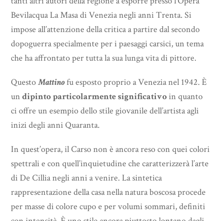
tanti altri autori della regione a esporre presso l’Opera
Bevilacqua La Masa di Venezia negli anni Trenta. Si
impose all’attenzione della critica a partire dal secondo
dopoguerra specialmente per i paesaggi carsici, un tema
che ha affrontato per tutta la sua lunga vita di pittore.
Questo
Mattino
fu esposto proprio a Venezia nel 1942. È
un
dipinto particolarmente significativo
in quanto
ci offre un esempio dello stile giovanile dell’artista agli
inizi degli anni Quaranta.
In quest’opera, il Carso non è ancora reso con quei colori
spettrali e con quell’inquietudine che caratterizzerà l’arte
di De Cillia negli anni a venire. La sintetica
rappresentazione della casa nella natura boscosa procede
per masse di colore cupo e per volumi sommari, definiti
con intensità. È uno stile ancora piuttosto lontano dagli