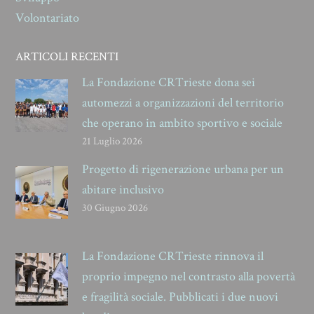
Volontariato
ARTICOLI RECENTI
La Fondazione CRTrieste dona sei
automezzi a organizzazioni del territorio
che operano in ambito sportivo e sociale
21 Luglio 2026
Progetto di rigenerazione urbana per un
abitare inclusivo
30 Giugno 2026
La Fondazione CRTrieste rinnova il
proprio impegno nel contrasto alla povertà
e fragilità sociale. Pubblicati i due nuovi