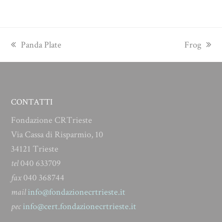
previous
next
Panda Plate
Frog
post:
post:
CONTATTI
Fondazione CRTrieste
Via Cassa di Risparmio, 10
34121 Trieste
tel
040 633709
fax
040 368744
mail
info@fondazionecrtrieste.it
pec
info@cert.fondazionecrtrieste.it