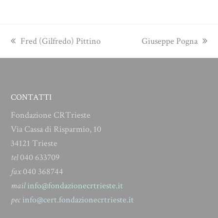
previous
next
Fred (Gilfredo) Pittino
Giuseppe Pogna
post:
post:
CONTATTI
Fondazione CRTrieste
Via Cassa di Risparmio, 10
34121 Trieste
tel
040 633709
fax
040 368744
mail
info@fondazionecrtrieste.it
pec
info@cert.fondazionecrtrieste.it