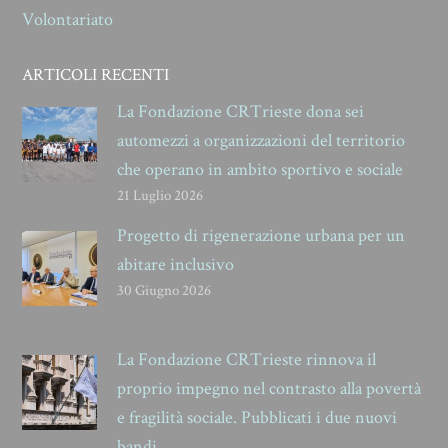
Volontariato
ARTICOLI RECENTI
La Fondazione CRTrieste dona sei
automezzi a organizzazioni del territorio
che operano in ambito sportivo e sociale
21 Luglio 2026
Progetto di rigenerazione urbana per un
abitare inclusivo
30 Giugno 2026
La Fondazione CRTrieste rinnova il
proprio impegno nel contrasto alla povertà
e fragilità sociale. Pubblicati i due nuovi
bandi.