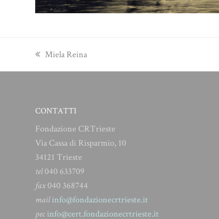
previous
Miela Reina
post:
CONTATTI
Fondazione CRTrieste
Via Cassa di Risparmio, 10
34121 Trieste
tel
040 633709
fax
040 368744
mail
info@fondazionecrtrieste.it
pec
info@cert.fondazionecrtrieste.it