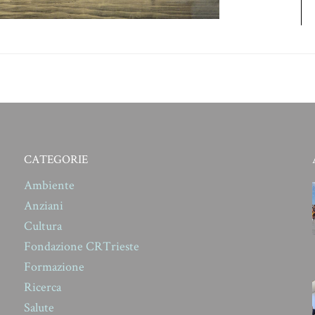
CATEGORIE
Ambiente
Anziani
Cultura
Fondazione CRTrieste
Formazione
Ricerca
Salute