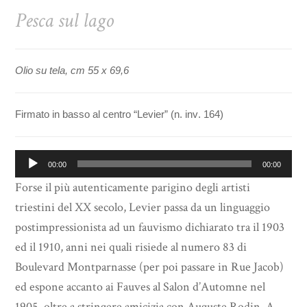
Pesca sul lago
Olio su tela, cm 55 x 69,6
Firmato in basso al centro “Levier” (n. inv. 164)
Audio
00:00
00:00
Player
Forse il più autenticamente parigino degli artisti
triestini del XX secolo, Levier passa da un linguaggio
postimpressionista ad un fauvismo dichiarato tra il 1903
ed il 1910, anni nei quali risiede al numero 83 di
Boulevard Montparnasse (per poi passare in Rue Jacob)
ed espone accanto ai Fauves al Salon d’Automne nel
1905, oltre a stringere amicizia con Auguste Rodin. A