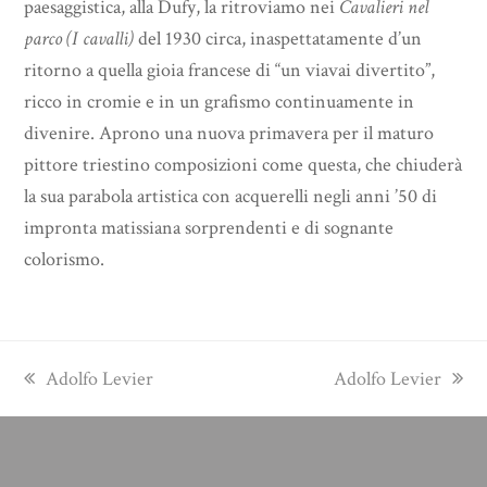
paesaggistica, alla Dufy, la ritroviamo nei
Cavalieri nel
parco (I cavalli)
del 1930 circa, inaspettatamente d’un
ritorno a quella gioia francese di “un viavai divertito”,
ricco in cromie e in un grafismo continuamente in
divenire. Aprono una nuova primavera per il maturo
pittore triestino composizioni come questa, che chiuderà
la sua parabola artistica con acquerelli negli anni ’50 di
impronta matissiana sorprendenti e di sognante
colorismo.
previous
next
Adolfo Levier
Adolfo Levier
post:
post: