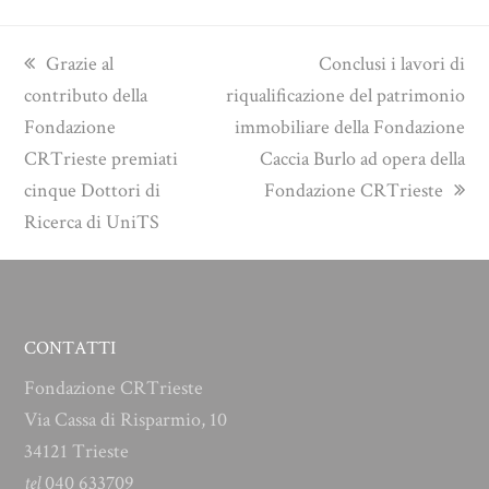
previous
next
Grazie al
Conclusi i lavori di
post:
post:
contributo della
riqualificazione del patrimonio
Fondazione
immobiliare della Fondazione
CRTrieste premiati
Caccia Burlo ad opera della
cinque Dottori di
Fondazione CRTrieste
Ricerca di UniTS
CONTATTI
Fondazione CRTrieste
Via Cassa di Risparmio, 10
34121 Trieste
tel
040 633709