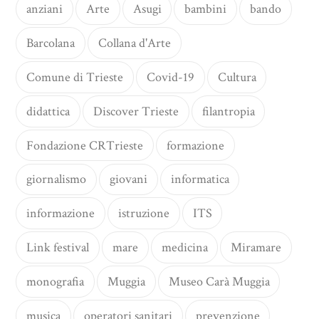
anziani
Arte
Asugi
bambini
bando
Barcolana
Collana d'Arte
Comune di Trieste
Covid-19
Cultura
didattica
Discover Trieste
filantropia
Fondazione CRTrieste
formazione
giornalismo
giovani
informatica
informazione
istruzione
ITS
Link festival
mare
medicina
Miramare
monografia
Muggia
Museo Carà Muggia
musica
operatori sanitari
prevenzione