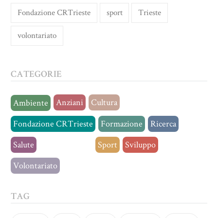
Fondazione CRTrieste
sport
Trieste
volontariato
CATEGORIE
Anziani
Cultura
Ambiente
Fondazione CRTrieste
Formazione
Ricerca
Salute
Senza categoria
Sport
Sviluppo
Volontariato
TAG