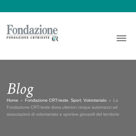
Blog
Home
»
Fondazione CRTrieste
,
Sport
,
Volontariato
»
La
Fondazione CRTrieste dona ulteriori cinque automezzi ad
associazioni di volontariato e sportive giovanili del territorio