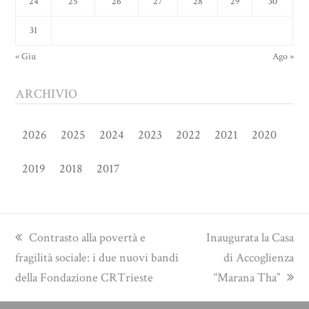
24
25
26
27
28
29
30
31
« Giu
Ago »
ARCHIVIO
2026
2025
2024
2023
2022
2021
2020
2019
2018
2017
previous
next
Contrasto alla povertà e
Inaugurata la Casa
post:
post:
fragilità sociale: i due nuovi bandi
di Accoglienza
della Fondazione CRTrieste
“Marana Tha”