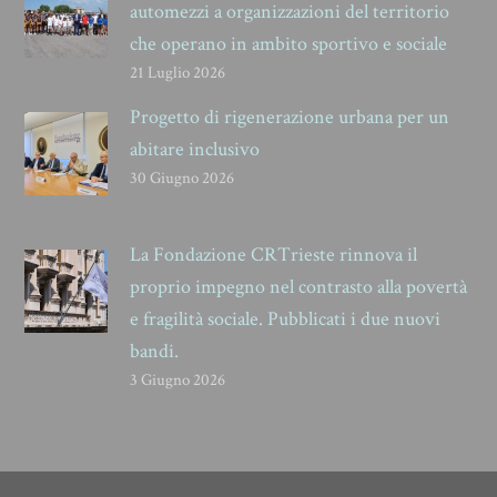
automezzi a organizzazioni del territorio
che operano in ambito sportivo e sociale
21 Luglio 2026
Progetto di rigenerazione urbana per un
abitare inclusivo
30 Giugno 2026
La Fondazione CRTrieste rinnova il
proprio impegno nel contrasto alla povertà
e fragilità sociale. Pubblicati i due nuovi
bandi.
3 Giugno 2026