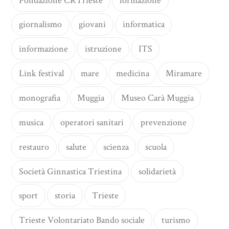
Fondazione CRTrieste
formazione
giornalismo
giovani
informatica
informazione
istruzione
ITS
Link festival
mare
medicina
Miramare
monografia
Muggia
Museo Carà Muggia
musica
operatori sanitari
prevenzione
restauro
salute
scienza
scuola
Società Ginnastica Triestina
solidarietà
sport
storia
Trieste
Trieste Volontariato Bando sociale
turismo