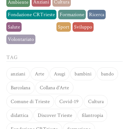
Anziani
Cultura
Ambiente
Fondazione CRTrieste
Formazione
Ricerca
Salute
Senza categoria
Sport
Sviluppo
Volontariato
TAG
anziani
Arte
Asugi
bambini
bando
Barcolana
Collana d'Arte
Comune di Trieste
Covid-19
Cultura
didattica
Discover Trieste
filantropia