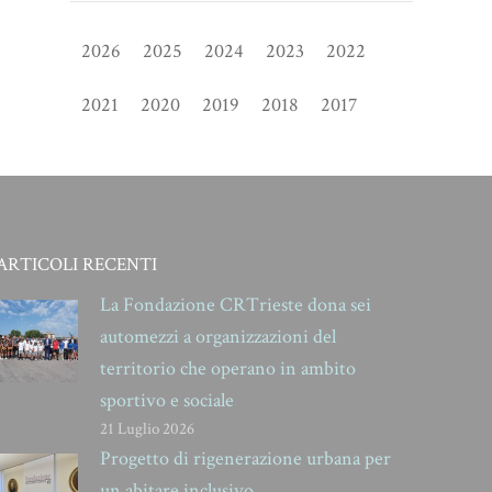
2026
2025
2024
2023
2022
2021
2020
2019
2018
2017
ARTICOLI RECENTI
La Fondazione CRTrieste dona sei
automezzi a organizzazioni del
territorio che operano in ambito
sportivo e sociale
21 Luglio 2026
Progetto di rigenerazione urbana per
un abitare inclusivo