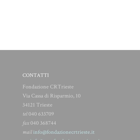
CONTATTI
Fondazione CRTrieste
Via Cassa di Risparmio, 10
34121 Trieste
tel
040 633709
fax
040 368744
mail
info@fondazionecrtrieste.it