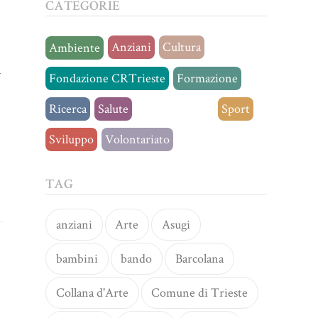
CATEGORIE
Anziani
Cultura
Ambiente
a
Fondazione CRTrieste
Formazione
Ricerca
Salute
Senza categoria
Sport
Sviluppo
Volontariato
TAG
anziani
Arte
Asugi
bambini
bando
Barcolana
Collana d'Arte
Comune di Trieste