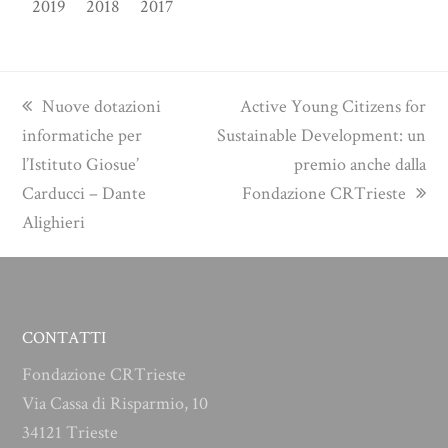
2019
2018
2017
previous
next
Nuove dotazioni
Active Young Citizens for
post:
post:
informatiche per
Sustainable Development: un
l’Istituto Giosue’
premio anche dalla
Carducci – Dante
Fondazione CRTrieste
Alighieri
CONTATTI
Fondazione CRTrieste
Via Cassa di Risparmio, 10
34121 Trieste