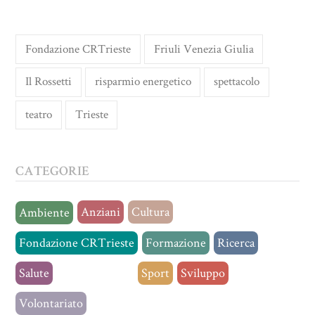
Fondazione CRTrieste
Friuli Venezia Giulia
Il Rossetti
risparmio energetico
spettacolo
teatro
Trieste
CATEGORIE
Anziani
Cultura
Ambiente
Fondazione CRTrieste
Formazione
Ricerca
Salute
Senza categoria
Sport
Sviluppo
Volontariato