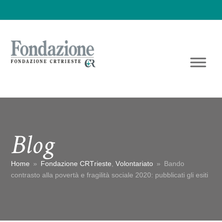
Blog
Home
»
Fondazione CRTrieste
,
Volontariato
»
Bando
contrasto alla povertà e fragilità sociale 2020: pubblicati gli esiti