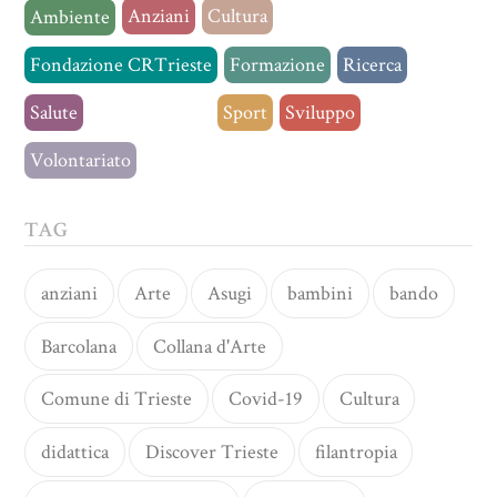
Anziani
Cultura
Ambiente
Fondazione CRTrieste
Formazione
Ricerca
Salute
Senza categoria
Sport
Sviluppo
Volontariato
TAG
anziani
Arte
Asugi
bambini
bando
Barcolana
Collana d'Arte
Comune di Trieste
Covid-19
Cultura
didattica
Discover Trieste
filantropia