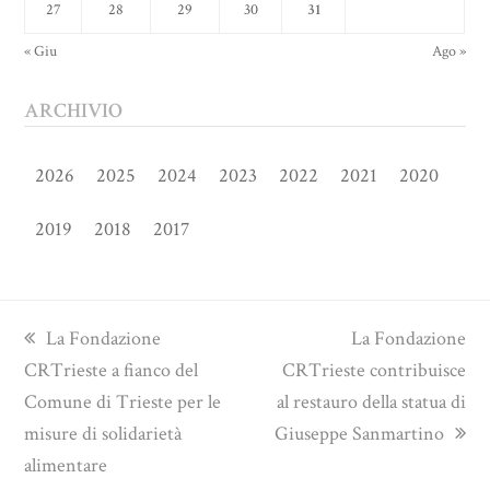
27
28
29
30
31
« Giu
Ago »
ARCHIVIO
2026
2025
2024
2023
2022
2021
2020
2019
2018
2017
previous
next
La Fondazione
La Fondazione
post:
post:
CRTrieste a fianco del
CRTrieste contribuisce
Comune di Trieste per le
al restauro della statua di
misure di solidarietà
Giuseppe Sanmartino
alimentare