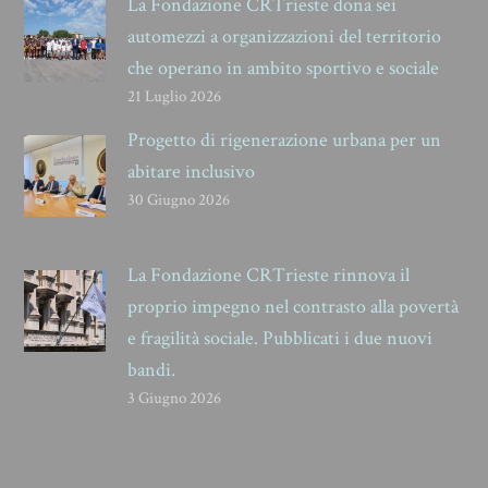
La Fondazione CRTrieste dona sei
automezzi a organizzazioni del territorio
che operano in ambito sportivo e sociale
21 Luglio 2026
Progetto di rigenerazione urbana per un
abitare inclusivo
30 Giugno 2026
La Fondazione CRTrieste rinnova il
proprio impegno nel contrasto alla povertà
e fragilità sociale. Pubblicati i due nuovi
bandi.
3 Giugno 2026