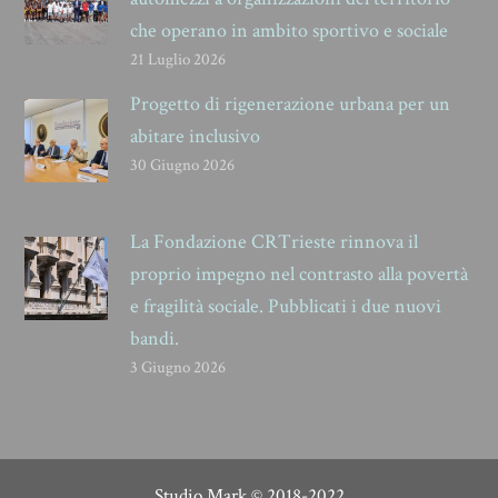
che operano in ambito sportivo e sociale
21 Luglio 2026
Progetto di rigenerazione urbana per un
abitare inclusivo
30 Giugno 2026
La Fondazione CRTrieste rinnova il
proprio impegno nel contrasto alla povertà
e fragilità sociale. Pubblicati i due nuovi
bandi.
3 Giugno 2026
Studio Mark
© 2018-2022