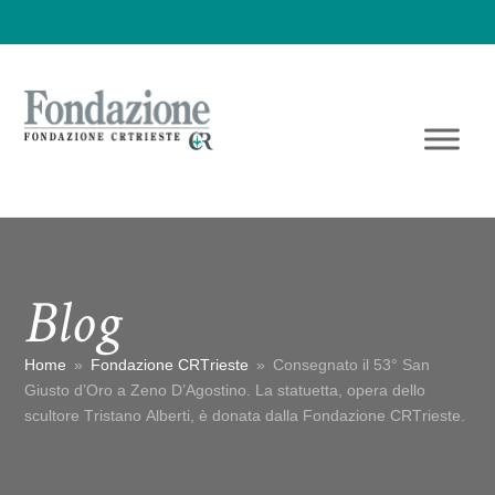
Blog
Home
»
Fondazione CRTrieste
»
Consegnato il 53° San
Giusto d’Oro a Zeno D’Agostino. La statuetta, opera dello
scultore Tristano Alberti, è donata dalla Fondazione CRTrieste.