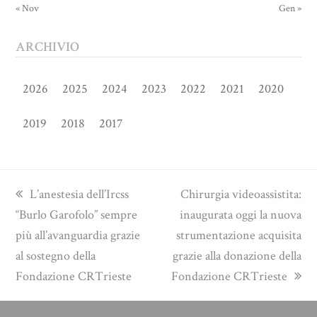
« Nov
Gen »
ARCHIVIO
2026
2025
2024
2023
2022
2021
2020
2019
2018
2017
previous
next
L’anestesia dell’Ircss
Chirurgia videoassistita:
post:
post:
“Burlo Garofolo” sempre
inaugurata oggi la nuova
più all’avanguardia grazie
strumentazione acquisita
al sostegno della
grazie alla donazione della
Fondazione CRTrieste
Fondazione CRTrieste