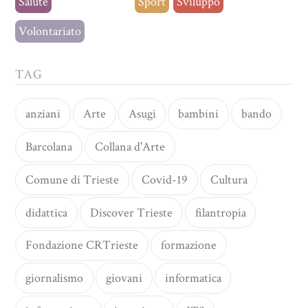
Salute
Senza categoria
Sport
Sviluppo
Volontariato
TAG
anziani
Arte
Asugi
bambini
bando
Barcolana
Collana d'Arte
Comune di Trieste
Covid-19
Cultura
didattica
Discover Trieste
filantropia
Fondazione CRTrieste
formazione
giornalismo
giovani
informatica