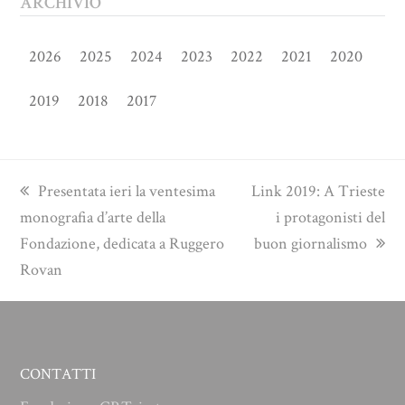
ARCHIVIO
2026
2025
2024
2023
2022
2021
2020
2019
2018
2017
previous
next
Presentata ieri la ventesima
Link 2019: A Trieste
post:
post:
monografia d’arte della
i protagonisti del
Fondazione, dedicata a Ruggero
buon giornalismo
Rovan
CONTATTI