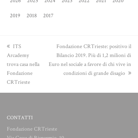
2026
2025
2024
2023
2022
2021
2020
2019
2018
2017
previous
next
ITS
Fondazione CRTrieste: positivo il
post:
post:
Arcademy
Bilancio 2019. Più di 1,2 milioni di
trova casa nella
Euro nel sociale a favore di chi vive in
Fondazione
condizioni di grande disagio
CRTrieste
CONTATTI
Fondazione CRTrieste
Via Cassa di Risparmio, 10