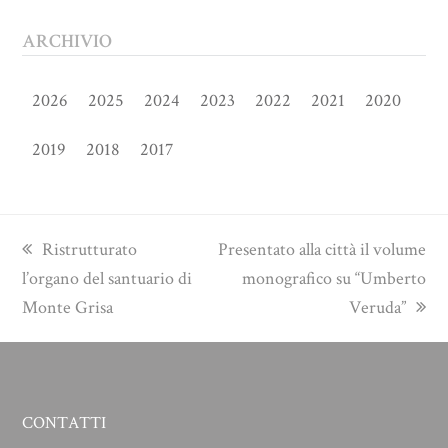
ARCHIVIO
2026
2025
2024
2023
2022
2021
2020
2019
2018
2017
previous
next
Ristrutturato
Presentato alla città il volume
post:
post:
l’organo del santuario di
monografico su “Umberto
Monte Grisa
Veruda”
CONTATTI