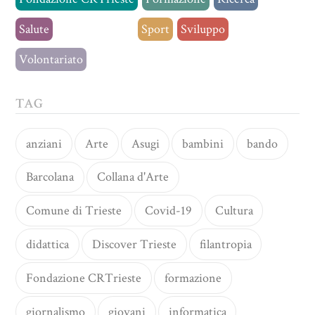
Salute
Senza categoria
Sport
Sviluppo
Volontariato
TAG
anziani
Arte
Asugi
bambini
bando
Barcolana
Collana d'Arte
Comune di Trieste
Covid-19
Cultura
didattica
Discover Trieste
filantropia
Fondazione CRTrieste
formazione
giornalismo
giovani
informatica