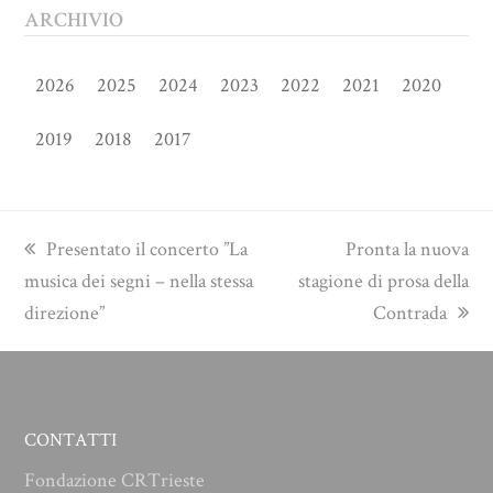
ARCHIVIO
2026
2025
2024
2023
2022
2021
2020
2019
2018
2017
previous
next
Presentato il concerto ”La
Pronta la nuova
post:
post:
musica dei segni – nella stessa
stagione di prosa della
direzione”
Contrada
CONTATTI
Fondazione CRTrieste