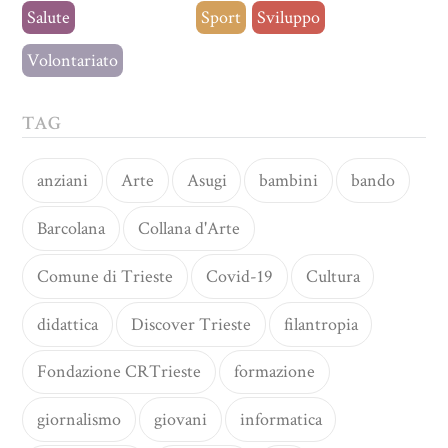
Salute
Senza categoria
Sport
Sviluppo
Volontariato
TAG
anziani
Arte
Asugi
bambini
bando
Barcolana
Collana d'Arte
Comune di Trieste
Covid-19
Cultura
didattica
Discover Trieste
filantropia
Fondazione CRTrieste
formazione
giornalismo
giovani
informatica